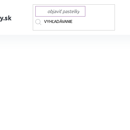
y.sk
AČKY
TOUCH
TOUCH liehové Twin Brush