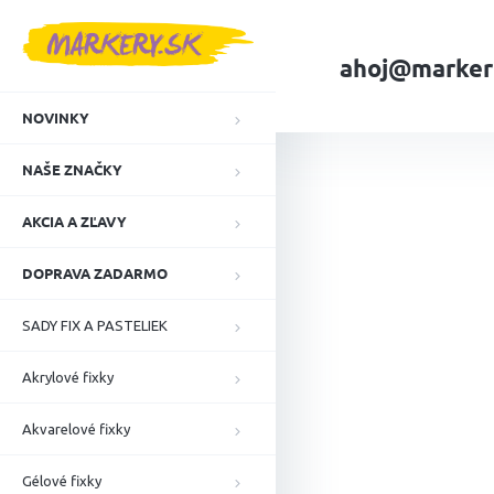
Prejsť
na
obsah
ahoj@marker
NOVINKY
Domov
NAŠE ZN
NAŠE ZNAČKY
AKCIA A ZĽAVY
DOPRAVA ZADARMO
SADY FIX A PASTELIEK
Akrylové fixky
Akvarelové fixky
Gélové fixky