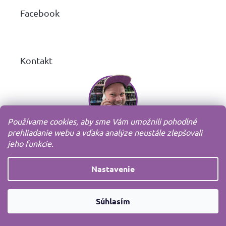
ä
Facebook
t
i
e
Kontakt
Používame cookies, aby sme Vám umožnili pohodlné
prehliadanie webu a vďaka analýze neustále zlepšovali
VOJTA - EXPERT NA FIXKY A PASTELKY
jeho funkcie.
ahoj
@
markery.sk
Nastavenie
+420 720 570 921
https://www.facebook.com/fixujeme
Súhlasím
fixy.cz