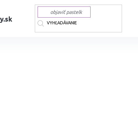
y.sk
AČKY
KARIN
KARIN akvarelové RealBrush PRO