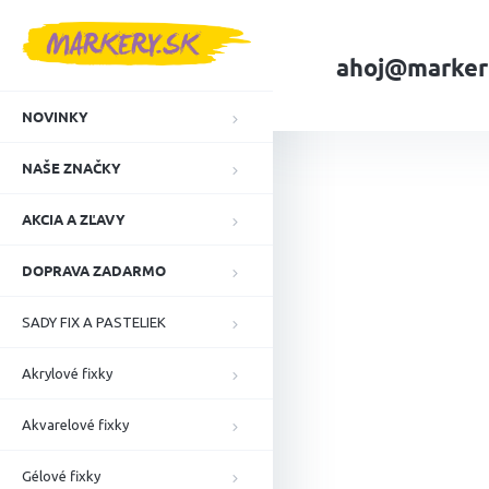
Prejsť
na
obsah
ahoj@marker
NOVINKY
Domov
NAŠE ZN
NAŠE ZNAČKY
AKCIA A ZĽAVY
DOPRAVA ZADARMO
SADY FIX A PASTELIEK
Akrylové fixky
Akvarelové fixky
Gélové fixky