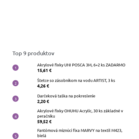
papiere
Náhradné
hroty
Doplnky
a
príslušenstvo
Top 9 produktov
Akrylové fixky UNI POSCA 3M, 6+2 ks ZADARMO
15,61 €
Štetce so zásobníkom na vodu ARTIST, 3 ks
4,26 €
Darčeková taška na pokreslenie
2,20 €
Akrylové fixky OHUHU Acrylic, 30 ks základné v
peračníku
59,52 €
Fantómová miznúci fixa MARVY na textil M423,
bielá