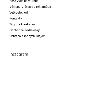
Naša výdajňa v Prahe
voskovky
Výmena, vrátenie a reklamácia
Veľkoobchod
Plniace
Kontakty
a
bombičkové
Tipy pre kreatívcov
perá
Obchodné podmienky
Ochrana osobných údajov
Guličkové
perá
a
rollery
Instagram
Náplne
a
atramenty
Peračníky
a
púzdra
Bloky,
diáre
a