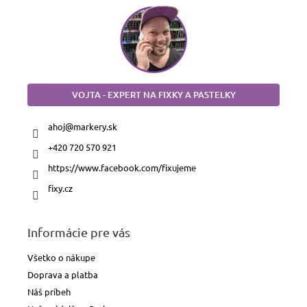
Fúkacie
fixky
Fixky
na
textil
VOJTA - EXPERT NA FIXKY A PASTELKY
Fixky
na
ahoj
@
markery.sk
sklo
a
+420 720 570 921
porcelán
https://www.facebook.com/fixujeme
Fixky
fixy.cz
na
tabule
Informácie pre vás
Domácnosť
a
priemysel
Všetko o nákupe
Doprava a platba
Pastelky,
Náš príbeh
ceruzky
a