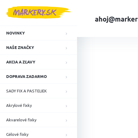
Prejsť
na
obsah
ahoj@marker
NOVINKY
Domov
NAŠE ZN
NAŠE ZNAČKY
AKCIA A ZĽAVY
DOPRAVA ZADARMO
SADY FIX A PASTELIEK
Akrylové fixky
Akvarelové fixky
Gélové fixky