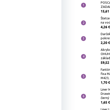
POSCA
ZADA
15,61
Štetc
na vod
4,26 €
Darče
pokres
2,20 €
Akrylo
OHUHU 
základ
59,52
Fantó
fixa M
M423, 
1,70 €
Liner
Drawi
čierný
1,65 €
Liner U