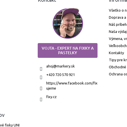
Všetko o 
Doprava a 
Náš príbeh
Naša výdaj
Výmena, vr
Veľkoobc
VOJTA - EXPERT NA FIXKY A
PASTELKY
Kontakty
Tipy pre k
ahoj
@
markery.sk
Obchodné
Ochrana o
+420 720 570 921
https://www.facebook.com/fix
ujeme
fixy.cz
ov
vé fixky UNI