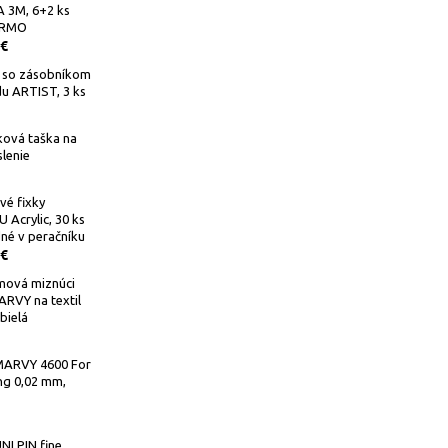
 3M, 6+2 ks
RMO
 €
e so zásobníkom
u ARTIST, 3 ks
ková taška na
lenie
vé fixky
Acrylic, 30 ks
né v peračníku
 €
mová miznúci
ARVY na textil
bielá
 MARVY 4600 For
ng 0,02 mm,
NI PIN fine,