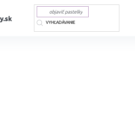
y.sk
AČKY
CARIOCA
CARIOCA zvýrazňovače