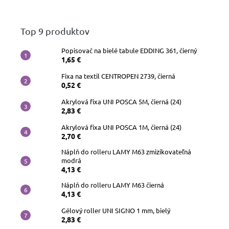
papiere
Top 9 produktov
Náhradné
hroty
Popisovač na bielé tabule EDDING 361, čierný
1,65 €
Doplnky
a
Fixa na textil CENTROPEN 2739, čierná
príslušenstvo
0,52 €
Akrylová fixa UNI POSCA 5M, čierná (24)
2,83 €
Akrylová fixa UNI POSCA 1M, čierná (24)
2,70 €
Náplň do rolleru LAMY M63 zmizíkovateľná
modrá
4,13 €
Náplň do rolleru LAMY M63 čierná
4,13 €
Gélový roller UNI SIGNO 1 mm, bielý
2,83 €