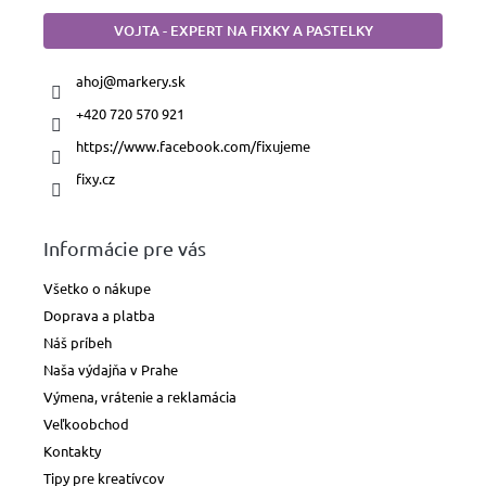
Fúkacie
VOJTA - EXPERT NA FIXKY A PASTELKY
fixky
ahoj
@
markery.sk
Fixky
na
+420 720 570 921
textil
https://www.facebook.com/fixujeme
Fixky
fixy.cz
na
sklo
a
porcelán
Informácie pre vás
Všetko o nákupe
Fixky
na
Doprava a platba
tabule
Náš príbeh
Naša výdajňa v Prahe
Domácnosť
a
Výmena, vrátenie a reklamácia
priemysel
Veľkoobchod
Kontakty
Pastelky,
ceruzky
Tipy pre kreatívcov
a