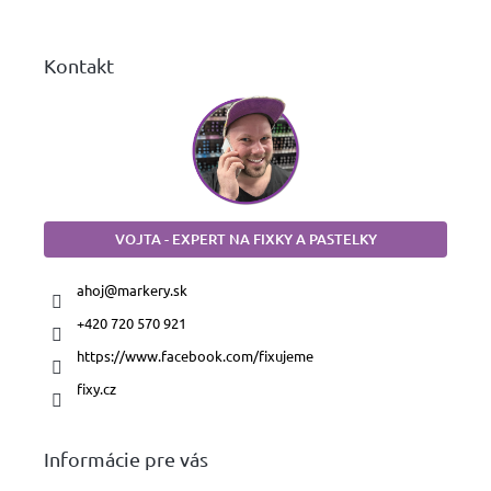
e
Kontakt
VOJTA - EXPERT NA FIXKY A PASTELKY
ahoj
@
markery.sk
+420 720 570 921
https://www.facebook.com/fixujeme
fixy.cz
Informácie pre vás