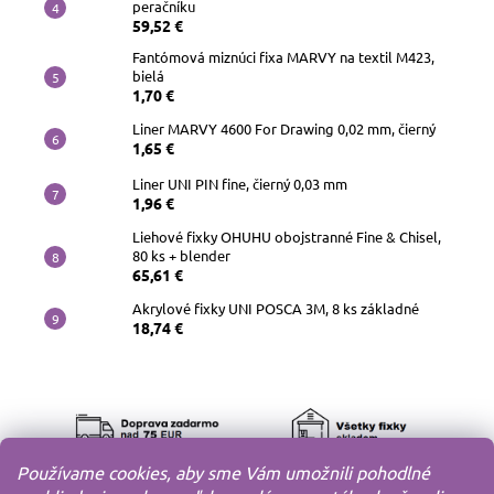
peračníku
59,52 €
Fantómová miznúci fixa MARVY na textil M423,
bielá
1,70 €
Liner MARVY 4600 For Drawing 0,02 mm, čierný
1,65 €
Liner UNI PIN fine, čierný 0,03 mm
1,96 €
Liehové fixky OHUHU obojstranné Fine & Chisel,
80 ks + blender
65,61 €
Akrylové fixky UNI POSCA 3M, 8 ks základné
18,74 €
Používame cookies, aby sme Vám umožnili pohodlné