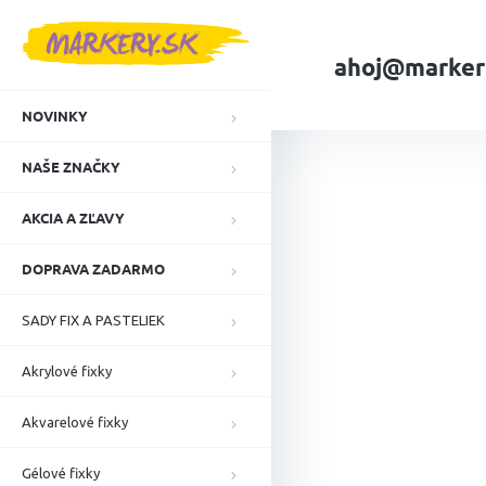
Prejsť
na
obsah
ahoj@marker
NOVINKY
Domov
Liehové f
NAŠE ZNAČKY
AKCIA A ZĽAVY
DOPRAVA ZADARMO
SADY FIX A PASTELIEK
Akrylové fixky
Akvarelové fixky
Gélové fixky