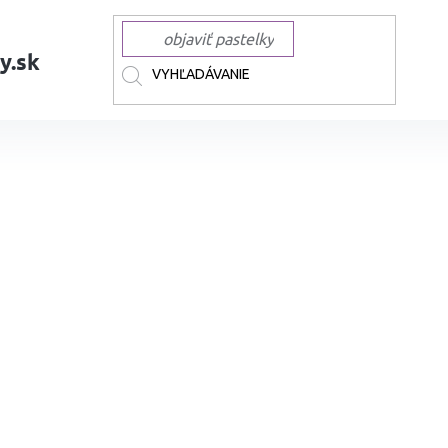
y.sk
ixky
GRAPH'IT Twin Marker