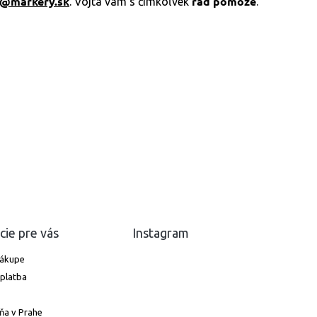
j@markery.sk
rád pomôže
. Vojta vám s čímkoľvek
.
cie pre vás
Instagram
nákupe
platba
ňa v Prahe