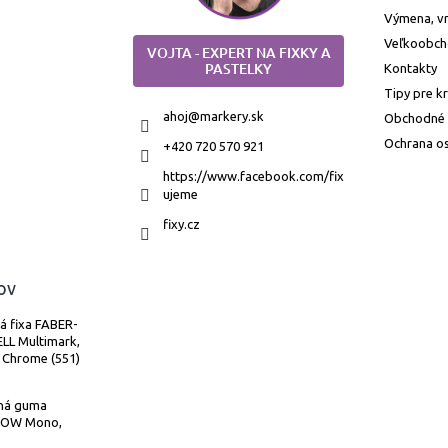
Výmena, vr
Veľkoobc
VOJTA - EXPERT NA FIXKY A
PASTELKY
Kontakty
Tipy pre k
ahoj
@
markery.sk
Obchodné
Ochrana o
+420 720 570 921
https://www.facebook.com/fix
ujeme
fixy.cz
ov
á fixa FABER-
LL Multimark,
 Chrome (551)
ná guma
OW Mono,