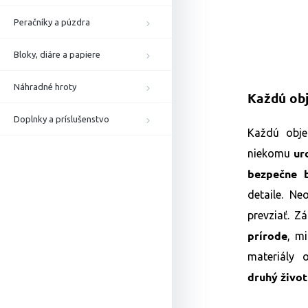
Peračníky a púzdra
Bloky, diáre a papiere
Náhradné hroty
Každú ob
Doplnky a príslušenstvo
Každú obje
ur
niekomu
bezpečne 
detaile. N
prevziať. Z
prírode
, m
materiály 
druhý život