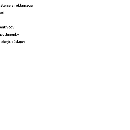
átenie a reklamácia
hod
reatívcov
 podmienky
sobných údajov