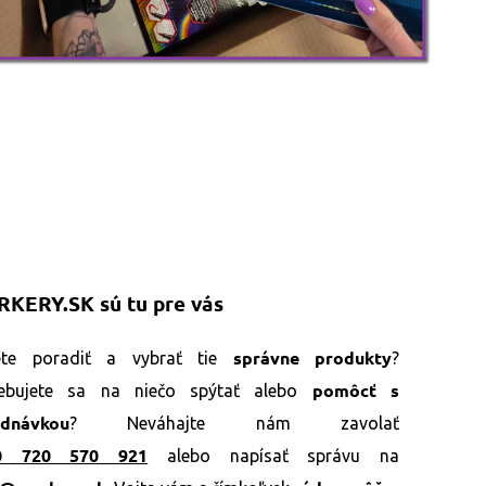
KERY.SK sú tu pre vás
správne produkty
ete poradiť a vybrať tie
?
pomôcť s
rebujete sa na niečo spýtať alebo
ednávkou
? Neváhajte nám zavolať
0 720 570 921
alebo napísať správu na