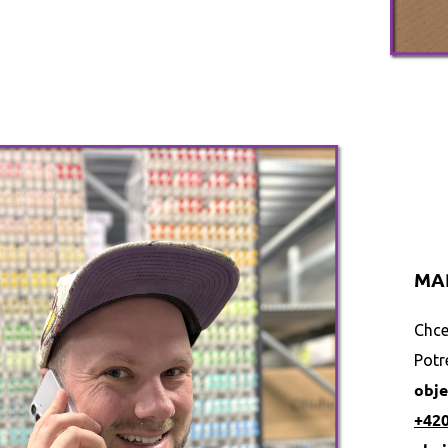
MAR
Chc
Pot
obj
+42