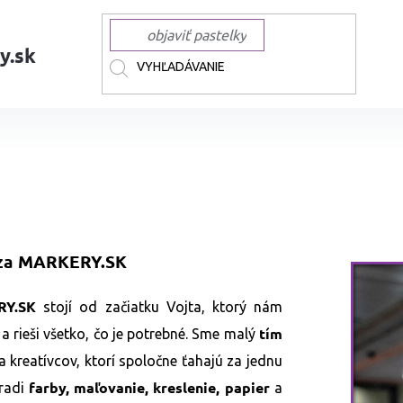
y.sk
h
í za MARKERY.SK
Y.SK
stojí od začiatku Vojta, ktorý nám
tím
 rieši všetko, čo je potrebné. Sme malý
a kreatívcov, ktorí spoločne ťahajú za jednu
farby, maľovanie, kreslenie, papier
radi
a