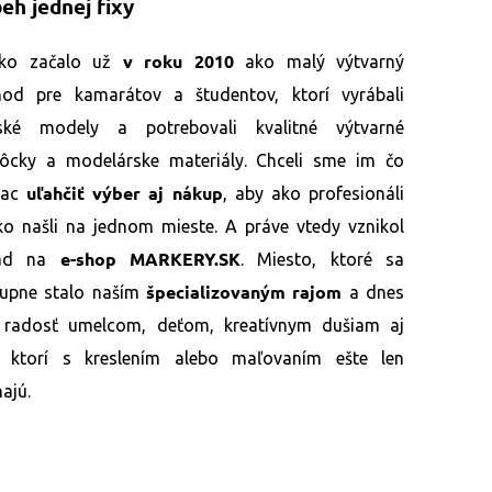
beh jednej fixy
v roku 2010
tko začalo už
ako malý výtvarný
od pre kamarátov a študentov, ktorí vyrábali
lské modely a potrebovali kvalitné výtvarné
cky a modelárske materiály. Chceli sme im čo
uľahčiť výber aj nákup
iac
, aby ako profesionáli
ko našli na jednom mieste. A práve vtedy vznikol
e-shop MARKERY.SK
ad na
. Miesto, ktoré sa
špecializovaným rajom
upne stalo naším
a dnes
 radosť umelcom, deťom, kreatívnym dušiam aj
, ktorí s kreslením alebo maľovaním ešte len
najú.