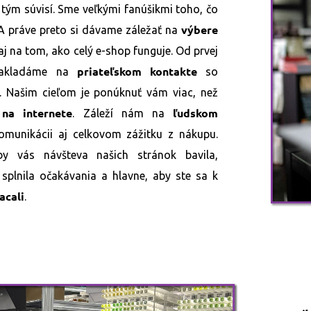
 tým súvisí. Sme veľkými fanúšikmi toho, čo
výbere
 práve preto si dávame záležať na
aj na tom, ako celý e-shop funguje. Od prvej
priateľskom kontakte
 zakladáme na
so
. Našim cieľom je ponúknuť vám viac, než
na internete
ľudskom
. Záleží nám na
komunikácii aj celkovom zážitku z nákupu.
y vás návšteva našich stránok bavila,
splnila očakávania a hlavne, aby ste sa k
acali
.