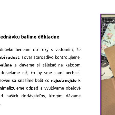
jednávku balíme dôkladne
dnávku berieme do ruky s vedomím, že
obí radosť
. Tovar starostlivo kontrolujeme,
balíme
a dávame si záležať na každom
eodosielame nič, čo by sme sami nechceli
najšetrnejšie k
ároveň sa snažíme baliť čo
inimalizujeme odpad a využívame obalové
od našich dodávateľov, ktorým dávame
.