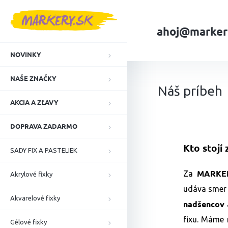
Prejsť
na
obsah
ahoj@marker
NOVINKY
Domov
Náš príbe
NAŠE ZNAČKY
Náš príbeh
AKCIA A ZĽAVY
DOPRAVA ZADARMO
Kto stoj
SADY FIX A PASTELIEK
MARKER
Za
Akrylové fixky
udáva smer a
Akvarelové fixky
nadšencov
fixu. Máme 
Gélové fixky