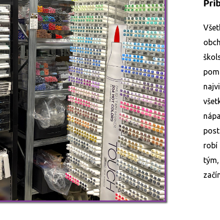
Prí
Vše
obch
ško
pomô
najv
všet
náp
post
robí
tým
začí