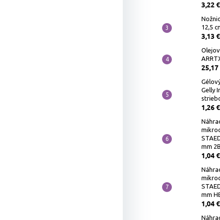
3,22 €
Nožnic
12,5 c
3,13 €
Olejov
ARRTX 
25,17
Gélový
Gelly 
strieb
1,26 €
Náhra
mikro
STAED
mm 2B,
1,04 €
Náhra
mikro
STAED
mm HB
1,04 €
Náhra