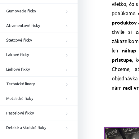
všetko, čo s
Gumovacie fixky
ponúkame. A
produktov
Atramentové fixky
chvíle si
Štetcové fixky
zákazníkom
nákup 
len
Lakové fixky
prístupe
, 
Chceme, ab
Liehové fixky
objednávka 
Technické linery
radi vr
nám
Metalické fixky
Pastelové fixky
Detské a školské fixky