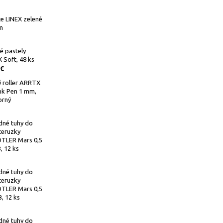
e LINEX zelené
m
é pastely
Soft, 48 ks
 €
 roller ARRTX
Ink Pen 1 mm,
orný
dné tuhy do
ceruzky
TLER Mars 0,5
 12 ks
dné tuhy do
ceruzky
TLER Mars 0,5
, 12 ks
dné tuhy do