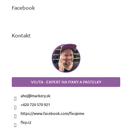
ä
Facebook
t
i
e
Kontakt
VOJTA - EXPERT NA FIXKY A PASTELKY
ahoj
@
markery.sk
+420 720 570 921
https://www.facebook.com/fixujeme
fixy.cz