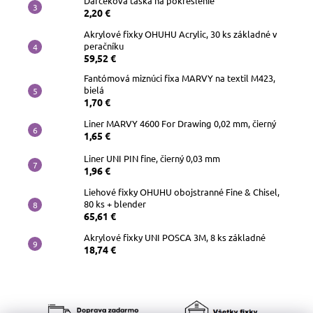
Darčeková taška na pokreslenie
2,20 €
Akrylové fixky OHUHU Acrylic, 30 ks základné v
peračníku
59,52 €
Fantómová miznúci fixa MARVY na textil M423,
bielá
1,70 €
Liner MARVY 4600 For Drawing 0,02 mm, čierný
1,65 €
Liner UNI PIN fine, čierný 0,03 mm
1,96 €
Liehové fixky OHUHU obojstranné Fine & Chisel,
80 ks + blender
65,61 €
Akrylové fixky UNI POSCA 3M, 8 ks základné
18,74 €