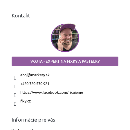
e
Kontakt
VOJTA - EXPERT NA FIXKY A PASTELKY
ahoj
@
markery.sk
+420 720 570 921
https://www.facebook.com/fixujeme
fixy.cz
Informácie pre vás