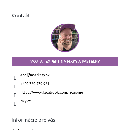
e
Kontakt
VOJTA - EXPERT NA FIXKY A PASTELKY
ahoj
@
markery.sk
+420 720 570 921
https://www.facebook.com/fixujeme
fixy.cz
Informácie pre vás