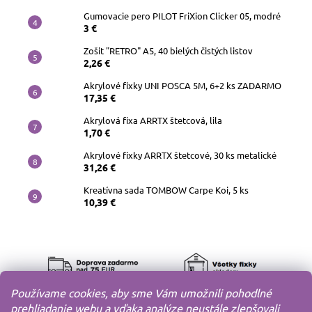
Gumovacie pero PILOT FriXion Clicker 05, modré
3 €
Zošit "RETRO" A5, 40 bielých čistých listov
2,26 €
Akrylové fixky UNI POSCA 5M, 6+2 ks ZADARMO
17,35 €
Akrylová fixa ARRTX štetcová, lila
1,70 €
Akrylové fixky ARRTX štetcové, 30 ks metalické
31,26 €
Kreatívna sada TOMBOW Carpe Koi, 5 ks
10,39 €
Používame cookies, aby sme Vám umožnili pohodlné
prehliadanie webu a vďaka analýze neustále zlepšovali