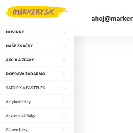
Prejsť
na
obsah
ahoj@marker
NOVINKY
Domov
NAŠE ZN
NAŠE ZNAČKY
AKCIA A ZĽAVY
DOPRAVA ZADARMO
SADY FIX A PASTELIEK
Akrylové fixky
Akvarelové fixky
Gélové fixky