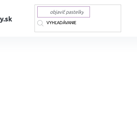
y.sk
AČKY
TOUCH
TOUCH liehové Twin Brush
Liehová fixa TOUCH obojst