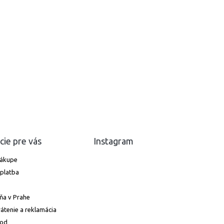
cie pre vás
Instagram
nákupe
platba
ňa v Prahe
átenie a reklamácia
hod