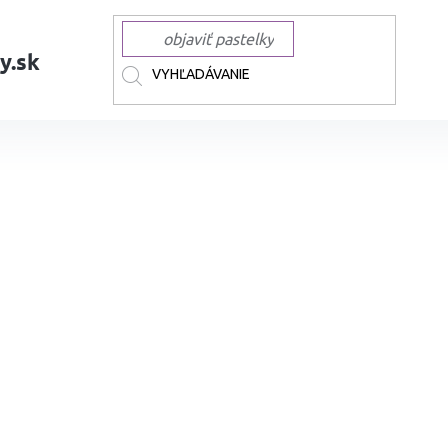
y.sk
AČKY
STABILO
STABILO pastelky a ceruzky