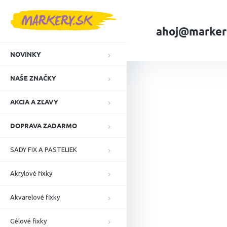
Prejsť
na
obsah
ahoj@marker
NOVINKY
Domov
NAŠE ZN
NAŠE ZNAČKY
AKCIA A ZĽAVY
DOPRAVA ZADARMO
SADY FIX A PASTELIEK
Akrylové fixky
Akvarelové fixky
Gélové fixky