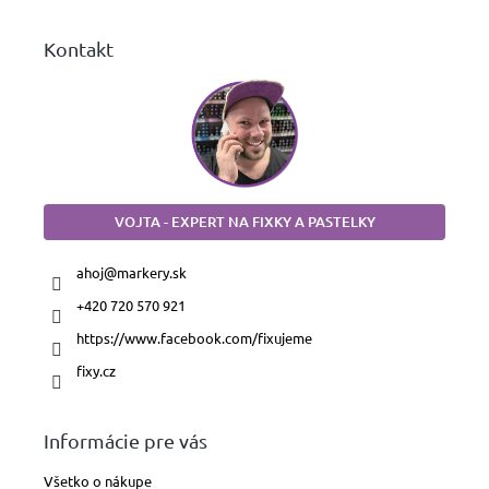
e
Kontakt
VOJTA - EXPERT NA FIXKY A PASTELKY
ahoj
@
markery.sk
+420 720 570 921
https://www.facebook.com/fixujeme
fixy.cz
Informácie pre vás
Všetko o nákupe