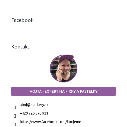
á
p
ä
Facebook
t
i
e
Kontakt
VOJTA - EXPERT NA FIXKY A PASTELKY
ahoj
@
markery.sk
+420 720 570 921
https://www.facebook.com/fixujeme