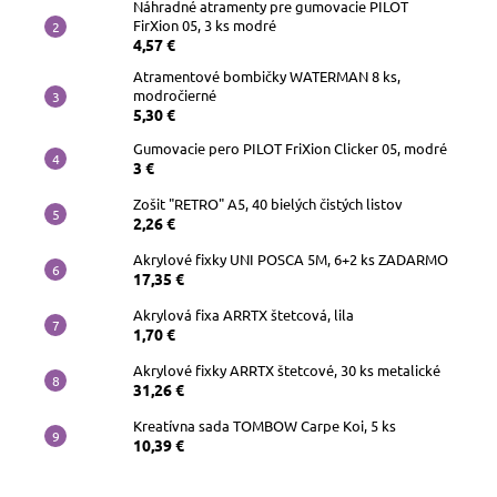
Náhradné atramenty pre gumovacie PILOT
FirXion 05, 3 ks modré
4,57 €
Atramentové bombičky WATERMAN 8 ks,
modročierné
5,30 €
Gumovacie pero PILOT FriXion Clicker 05, modré
3 €
Zošit "RETRO" A5, 40 bielých čistých listov
2,26 €
Akrylové fixky UNI POSCA 5M, 6+2 ks ZADARMO
17,35 €
Akrylová fixa ARRTX štetcová, lila
1,70 €
Akrylové fixky ARRTX štetcové, 30 ks metalické
31,26 €
Kreatívna sada TOMBOW Carpe Koi, 5 ks
10,39 €