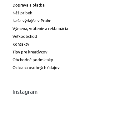
papiere
Doprava a platba
Náš príbeh
Naša výdajňa v Prahe
Náhradné
hroty
Výmena, vrátenie a reklamácia
Veľkoobchod
Doplnky
Kontakty
a
príslušenstvo
Tipy pre kreatívcov
Obchodné podmienky
Ochrana osobných údajov
Instagram