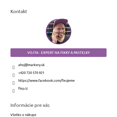
e
voskovky
Kontakt
Plniace
a
bombičkové
perá
Guličkové
perá
a
VOJTA - EXPERT NA FIXKY A PASTELKY
rollery
ahoj
@
markery.sk
Náplne
a
atramenty
+420 720 570 921
https://www.facebook.com/fixujeme
fixy.cz
Peračníky
a
púzdra
Informácie pre vás
Bloky,
diáre
Všetko o nákupe
a