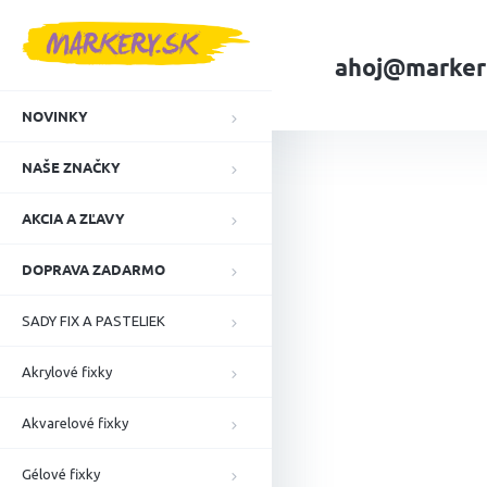
Prejsť
na
obsah
ahoj@marker
NOVINKY
Domov
NAŠE ZN
NAŠE ZNAČKY
AKCIA A ZĽAVY
DOPRAVA ZADARMO
SADY FIX A PASTELIEK
Akrylové fixky
Akvarelové fixky
Gélové fixky