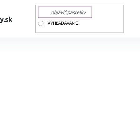
y.sk
AČKY
KARIN