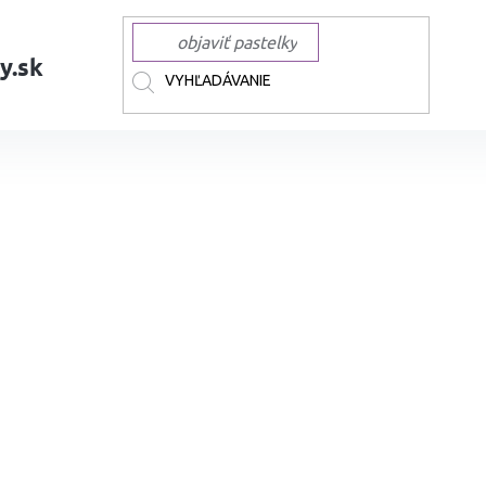
y.sk
AČKY
MONAMI
MONAMI na papier