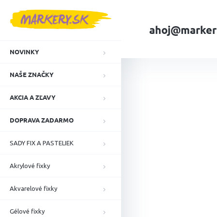
Prejsť
na
obsah
ahoj@marker
NOVINKY
Domov
NAŠE ZN
NAŠE ZNAČKY
AKCIA A ZĽAVY
DOPRAVA ZADARMO
SADY FIX A PASTELIEK
Akrylové fixky
Akvarelové fixky
Gélové fixky