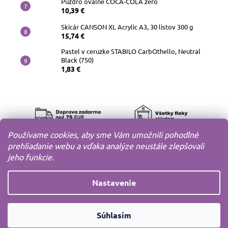
Púzdro oválne COCA-COLA zero
10,39 €
Skicár CANSON XL Acrylic A3, 30 listov 300 g
15,74 €
Pastel v ceruzke STABILO CarbOthello, Neutral
Black (750)
1,83 €
Používame cookies, aby sme Vám umožnili pohodlné
prehliadanie webu a vďaka analýze neustále zlepšovali
jeho funkcie.
Nastavenie
Copyright 2010-2026
MODELOV s.r.o.
Všetky práva
Súhlasím
vyhradené.
Vytvoril
Shoptet