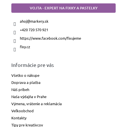
Fúkacie
VOJTA - EXPERT NA FIXKY A PASTELKY
fixky
ahoj
@
markery.sk
Fixky
na
+420 720 570 921
textil
https://www.facebook.com/fixujeme
Fixky
fixy.cz
na
sklo
a
porcelán
Informácie pre vás
Všetko o nákupe
Fixky
na
Doprava a platba
tabule
Náš príbeh
Naša výdajňa v Prahe
Domácnosť
a
Výmena, vrátenie a reklamácia
priemysel
Veľkoobchod
Kontakty
Pastelky,
ceruzky
Tipy pre kreatívcov
a