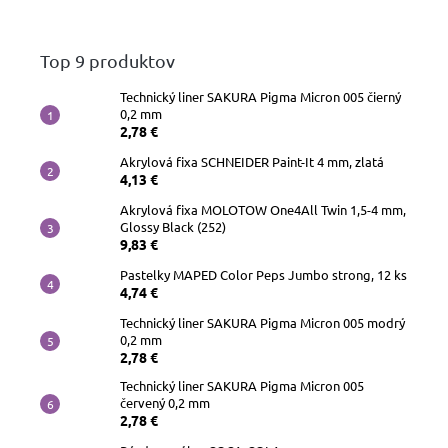
papiere
Top 9 produktov
Náhradné
hroty
Technický liner SAKURA Pigma Micron 005 čierný
0,2 mm
Doplnky
2,78 €
a
príslušenstvo
Akrylová fixa SCHNEIDER Paint-It 4 mm, zlatá
4,13 €
Akrylová fixa MOLOTOW One4All Twin 1,5-4 mm,
Glossy Black (252)
9,83 €
Pastelky MAPED Color Peps Jumbo strong, 12 ks
4,74 €
Technický liner SAKURA Pigma Micron 005 modrý
0,2 mm
2,78 €
Technický liner SAKURA Pigma Micron 005
červený 0,2 mm
2,78 €