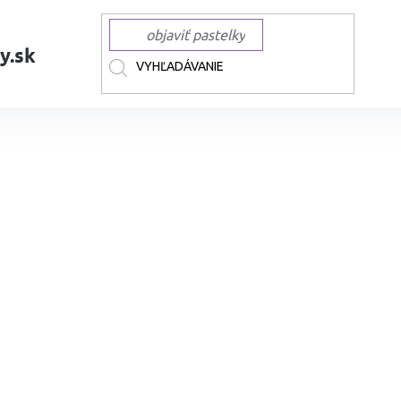
y.sk
AČKY
EDDING
EDDING náhradné atramenty