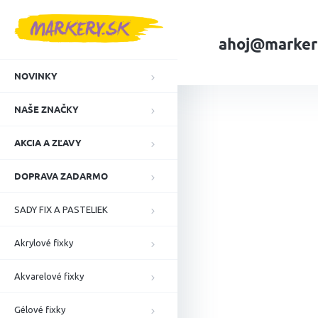
Prejsť
na
obsah
ahoj@marker
NOVINKY
Domov
NAŠE ZN
NAŠE ZNAČKY
AKCIA A ZĽAVY
DOPRAVA ZADARMO
SADY FIX A PASTELIEK
Akrylové fixky
Akvarelové fixky
Gélové fixky