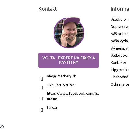
Kontakt
Informá
Všetko o 
Doprava a 
Náš príbeh
Naša výdaj
Výmena, vr
Veľkoobc
VOJTA - EXPERT NA FIXKY A
PASTELKY
Kontakty
Tipy pre k
ahoj
@
markery.sk
Obchodné
Ochrana o
+420 720 570 921
https://www.facebook.com/fix
ujeme
fixy.cz
ov