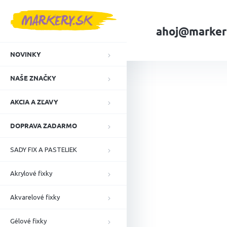
Prejsť
na
obsah
ahoj@marker
NOVINKY
Domov
NAŠE ZN
NAŠE ZNAČKY
AKCIA A ZĽAVY
DOPRAVA ZADARMO
SADY FIX A PASTELIEK
Akrylové fixky
Akvarelové fixky
Gélové fixky