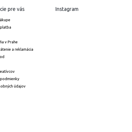
cie pre vás
Instagram
nákupe
platba
ňa v Prahe
átenie a reklamácia
hod
reatívcov
 podmienky
sobných údajov