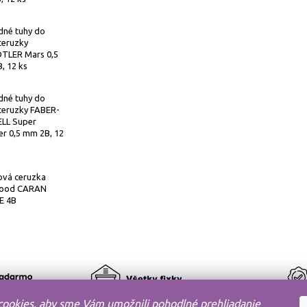
dné tuhy do
ceruzky
TLER Mars 0,5
, 12 ks
dné tuhy do
ceruzky FABER-
LL Super
r 0,5 mm 2B, 12
ová ceruzka
ood CARAN
E 4B
ookies, aby sme Vám umožnili pohodlné prehliadanie