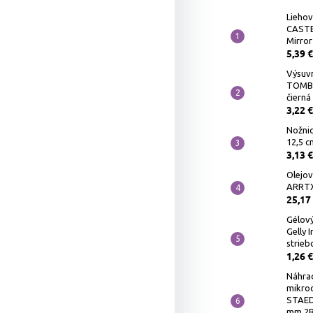
Liehov
CASTE
Mirror
5,39 €
Výsuv
TOMB
čierná
3,22 €
Nožnic
12,5 c
3,13 €
Olejov
ARRTX 
25,17
Gélový
Gelly 
strieb
1,26 €
Náhra
mikro
STAED
mm 2B,