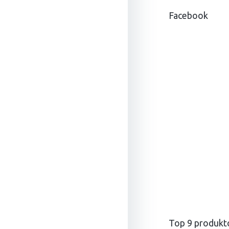
ä
Facebook
t
i
e
Top 9 produkt