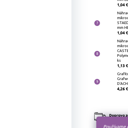
1,04 €
Náhra
mikro
STAED
mm HB
1,04 €
Náhra
mikro
CASTE
Polyme
ks
1,13 €
Grafit
Grafw
D'ACH
4,26 €
Používame c