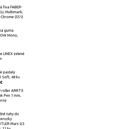
á fixa FABER-
LL Multimark,
 Chrome (551)
ná guma
OW Mono,
e LINEX zelené
m
é pastely
Soft, 48 ks
 €
 roller ARRTX
Ink Pen 1 mm,
orný
dné tuhy do
ceruzky
TLER Mars 0,5
 12 ks