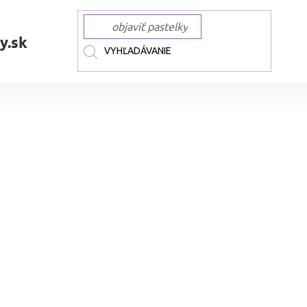
y.sk
AČKY
OHUHU
OHUHU liehové Brush & Fine