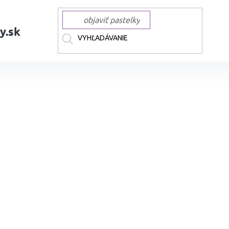
y.sk
AČKY
FABER-CASTELL
FABER-CASTELL Pitt Artist Pen