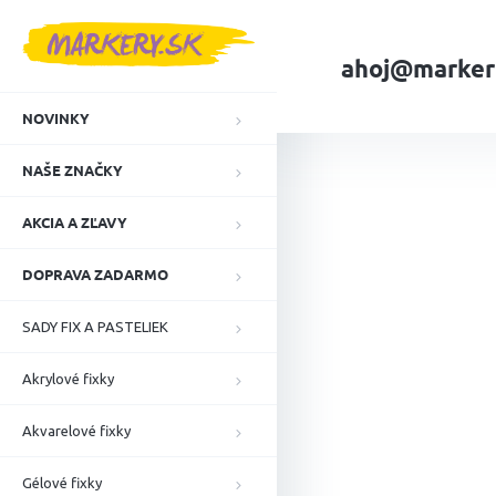
Prejsť
na
obsah
ahoj@marker
NOVINKY
Domov
NAŠE ZN
NAŠE ZNAČKY
AKCIA A ZĽAVY
DOPRAVA ZADARMO
SADY FIX A PASTELIEK
Akrylové fixky
Akvarelové fixky
Gélové fixky