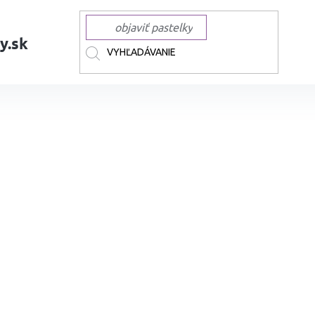
y.sk
AČKY
SHARPIE