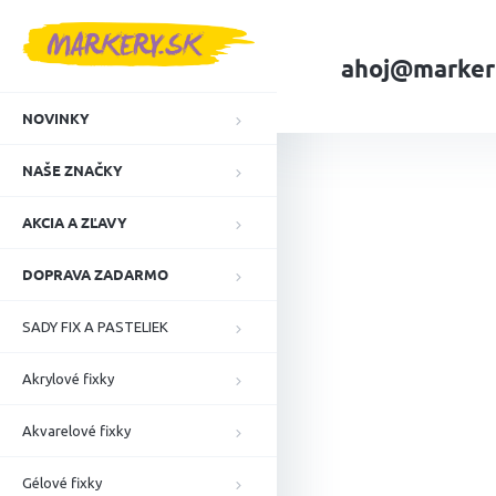
Prejsť
na
obsah
ahoj@marker
NOVINKY
Domov
NAŠE ZN
NAŠE ZNAČKY
AKCIA A ZĽAVY
DOPRAVA ZADARMO
SADY FIX A PASTELIEK
Akrylové fixky
Akvarelové fixky
Gélové fixky