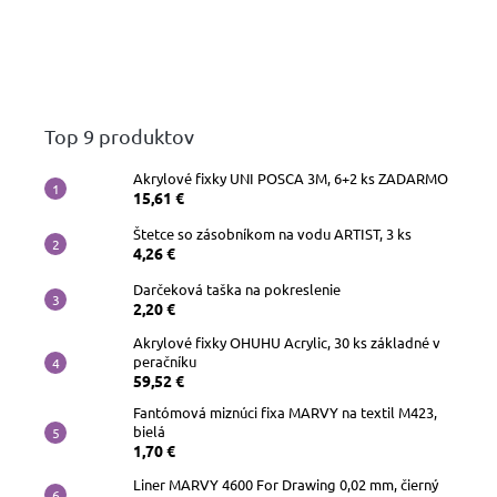
Top 9 produktov
Akrylové fixky UNI POSCA 3M, 6+2 ks ZADARMO
15,61 €
Štetce so zásobníkom na vodu ARTIST, 3 ks
4,26 €
Darčeková taška na pokreslenie
2,20 €
Akrylové fixky OHUHU Acrylic, 30 ks základné v
peračníku
59,52 €
Fantómová miznúci fixa MARVY na textil M423,
bielá
1,70 €
Liner MARVY 4600 For Drawing 0,02 mm, čierný