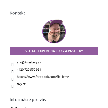
e
Kontakt
VOJTA - EXPERT NA FIXKY A PASTELKY
ahoj
@
markery.sk
+420 720 570 921
https://www.facebook.com/fixujeme
fixy.cz
Informácie pre vás