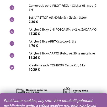
Gumovacie pero PILOT FriXion Clicker 05, modré
3 €
Zošit "RETRO" A5, 40 bielých čistých listov
2,26 €
Akrylové fixky UNI POSCA 5M, 6+2 ks ZADARMO
17,35 €
Akrylová fixa ARRTX štetcová, lila
1,70 €
Akrylové fixky ARRTX štetcové, 30 ks metalické
31,26 €
Kreatívna sada TOMBOW Carpe Koi, 5 ks
10,39 €
Používame cookies, aby sme Vám umožnili pohodlné
prehliadanie webu a vďaka analýze neustále zlepšovali