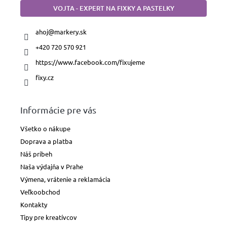
Lakové
VOJTA - EXPERT NA FIXKY A PASTELKY
fixky
ahoj
@
markery.sk
Liehové
fixky
+420 720 570 921
https://www.facebook.com/fixujeme
Technické
fixy.cz
linery
Metalické
Informácie pre vás
fixky
Všetko o nákupe
Pastelové
Doprava a platba
fixky
Náš príbeh
Detské
Naša výdajňa v Prahe
a
Výmena, vrátenie a reklamácia
školské
fixky
Veľkoobchod
Kontakty
Tipy pre kreatívcov
Zvýrazňovače