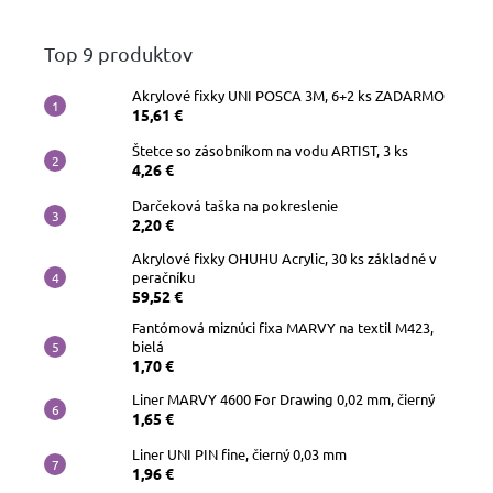
voskovky
Top 9 produktov
Plniace
a
Akrylové fixky UNI POSCA 3M, 6+2 ks ZADARMO
bombičkové
15,61 €
perá
Štetce so zásobníkom na vodu ARTIST, 3 ks
4,26 €
Guličkové
perá
Darčeková taška na pokreslenie
a
rollery
2,20 €
Akrylové fixky OHUHU Acrylic, 30 ks základné v
Náplne
peračníku
a
59,52 €
atramenty
Fantómová miznúci fixa MARVY na textil M423,
bielá
1,70 €
Peračníky
a
Liner MARVY 4600 For Drawing 0,02 mm, čierný
púzdra
1,65 €
Liner UNI PIN fine, čierný 0,03 mm
Bloky,
diáre
1,96 €
a