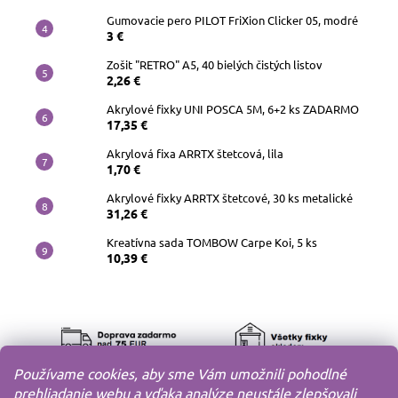
Gumovacie pero PILOT FriXion Clicker 05, modré
3 €
Zošit "RETRO" A5, 40 bielých čistých listov
2,26 €
Akrylové fixky UNI POSCA 5M, 6+2 ks ZADARMO
17,35 €
Akrylová fixa ARRTX štetcová, lila
1,70 €
Akrylové fixky ARRTX štetcové, 30 ks metalické
31,26 €
Kreatívna sada TOMBOW Carpe Koi, 5 ks
10,39 €
Používame cookies, aby sme Vám umožnili pohodlné
prehliadanie webu a vďaka analýze neustále zlepšovali