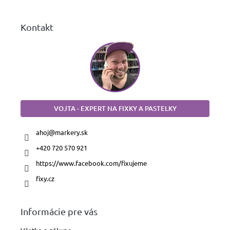
e
Kontakt
VOJTA - EXPERT NA FIXKY A PASTELKY
ahoj
@
markery.sk
+420 720 570 921
https://www.facebook.com/fixujeme
fixy.cz
Informácie pre vás