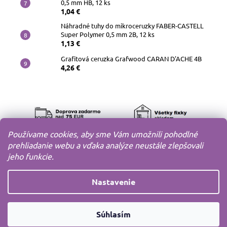
0,5 mm HB, 12 ks
1,04 €
Náhradné tuhy do mikroceruzky FABER-CASTELL
Super Polymer 0,5 mm 2B, 12 ks
1,13 €
Grafitová ceruzka Grafwood CARAN D'ACHE 4B
4,26 €
Používame cookies, aby sme Vám umožnili pohodlné
prehliadanie webu a vďaka analýze neustále zlepšovali
jeho funkcie.
Nastavenie
Copyright 2010-2026
MODELOV s.r.o.
Všetky práva
Súhlasím
vyhradené.
Vytvoril
Shoptet