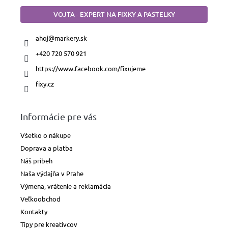
Fúkacie
VOJTA - EXPERT NA FIXKY A PASTELKY
fixky
ahoj
@
markery.sk
Fixky
na
+420 720 570 921
textil
https://www.facebook.com/fixujeme
Fixky
fixy.cz
na
sklo
a
porcelán
Informácie pre vás
Všetko o nákupe
Fixky
na
Doprava a platba
tabule
Náš príbeh
Naša výdajňa v Prahe
Domácnosť
a
Výmena, vrátenie a reklamácia
priemysel
Veľkoobchod
Kontakty
Pastelky,
ceruzky
Tipy pre kreatívcov
a