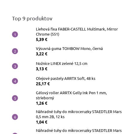
papiere
Top 9 produktov
Náhradné
hroty
Liehová fixa FABER-CASTELL Multimark, Mirror
Chrome (551)
Doplnky
5,39 €
a
príslušenstvo
Výsuvná guma TOMBOW Mono, čierná
3,22 €
Nožnice LINEX zelené 12,5 cm
3,13 €
Olejové pastely ARRTX Soft, 48 ks
25,17 €
Gélový roller ARRTX Gelly Ink Pen 1 mm,
strieborný
1,26 €
Náhradné tuhy do mikroceruzky STAEDTLER Mars
0,5 mm 2B, 12 ks
1,04 €
Náhradné tuhy do mikroceruzky STAEDTLER Mars