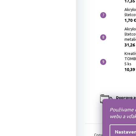
17,35
Akryl
štetcov
1,70 €
Akryl
štetco
metali
31,26
Kreatí
TOMBO
5 ks
10,39
Používame c
webu a vďaka
Nastaven
MO
Copyright 2010-2026