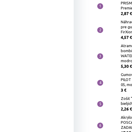
PRIS
Premie
2,87 €
Náhra
pre g
FirXio
4,57 €
Atram
bombi
WATER
modro
5,30 €
Gumov
PILOT 
05, m
3 €
Zošit 
bielých
2,26 €
Akrylo
POSCA
ZADA