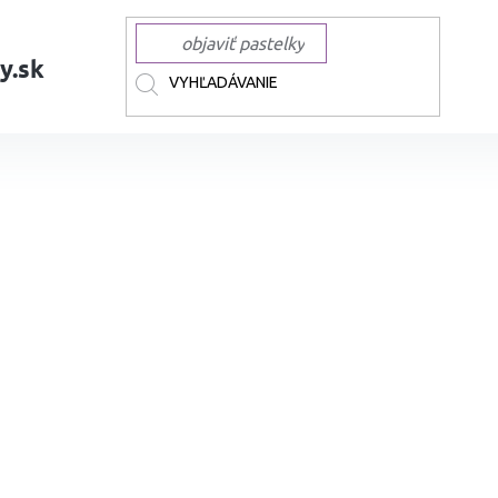
y.sk
AČKY
KURETAKE
KURETAKE akrylové Posterman