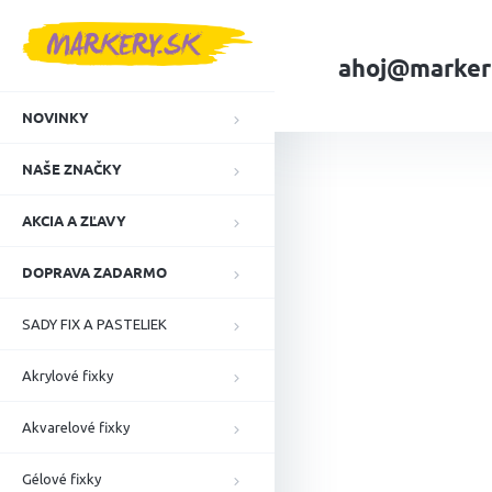
Prejsť
na
obsah
ahoj@marker
NOVINKY
Domov
NAŠE ZN
NAŠE ZNAČKY
AKCIA A ZĽAVY
DOPRAVA ZADARMO
SADY FIX A PASTELIEK
Akrylové fixky
Akvarelové fixky
Gélové fixky