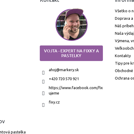
Všetko o 
Doprava a 
Náš príbeh
Naša výdaj
Výmena, vr
Veľkoobc
VOJTA - EXPERT NA FIXKY A
PASTELKY
Kontakty
Tipy pre k
ahoj
@
markery.sk
Obchodné
Ochrana o
+420 720 570 921
https://www.facebook.com/fix
ujeme
fixy.cz
ov
ntová pastelka