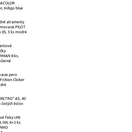
MACOLOR
r, Indigo blue
dné atramenty
umovacie PILOT
n 05, 3 ks modré
entové
čky
MAN 8 ks,
čierné
acie pero
FriXion Clicker
odré
"RETRO" A5, 40
 čistých listov
vé fixky UNI
 5M, 6+2 ks
RMO