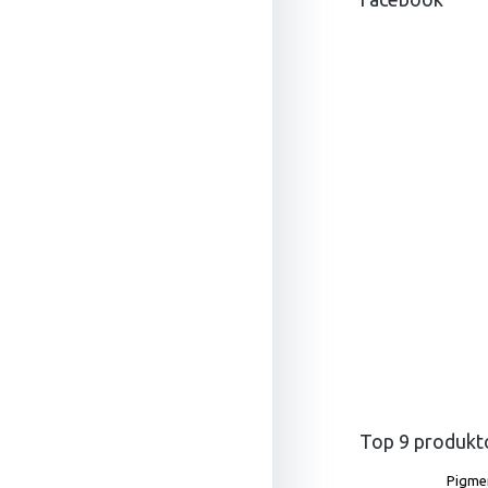
t
i
e
Top 9 produkt
Pigme