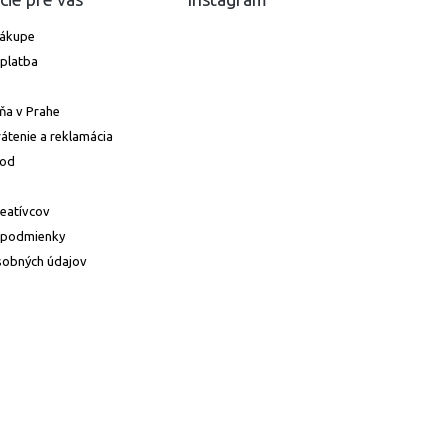
nákupe
platba
ňa v Prahe
átenie a reklamácia
hod
reatívcov
 podmienky
sobných údajov