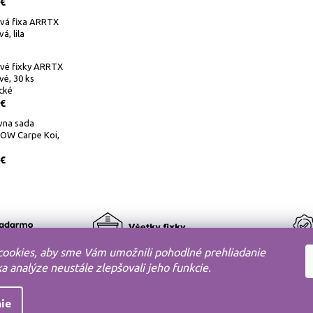
 €
ová fixa ARRTX
á, lila
ové fixky ARRTX
vé, 30 ks
cké
 €
vna sada
W Carpe Koi,
 €
ookies, aby sme Vám umožnili pohodlné prehliadanie
 analýze neustále zlepšovali jeho funkcie.
ie
DELOV s.r.o.
Shoptet
Všetky práva vyhradené.
Vytvoril