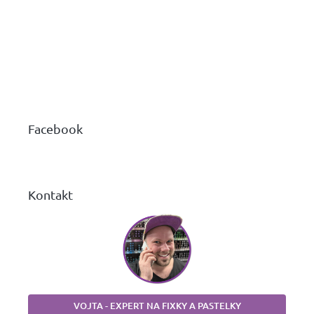
Z
á
p
ä
Facebook
t
i
e
Kontakt
VOJTA - EXPERT NA FIXKY A PASTELKY