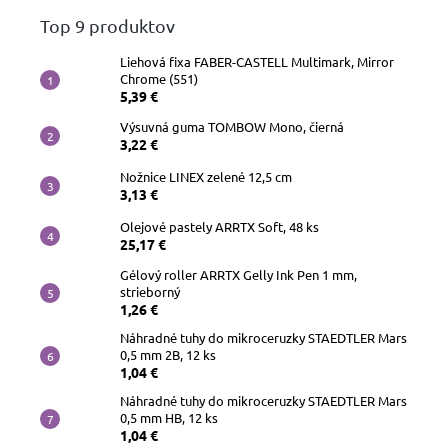
Top 9 produktov
Liehová fixa FABER-CASTELL Multimark, Mirror
Chrome (551)
5,39 €
Výsuvná guma TOMBOW Mono, čierná
3,22 €
Nožnice LINEX zelené 12,5 cm
3,13 €
Olejové pastely ARRTX Soft, 48 ks
25,17 €
Gélový roller ARRTX Gelly Ink Pen 1 mm,
strieborný
1,26 €
Náhradné tuhy do mikroceruzky STAEDTLER Mars
0,5 mm 2B, 12 ks
1,04 €
Náhradné tuhy do mikroceruzky STAEDTLER Mars
0,5 mm HB, 12 ks
1,04 €