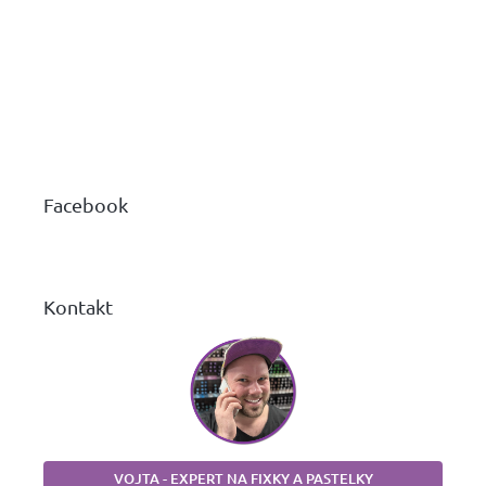
Z
á
p
ä
Facebook
t
i
e
Kontakt
VOJTA - EXPERT NA FIXKY A PASTELKY