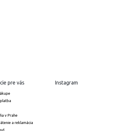
cie pre vás
Instagram
nákupe
platba
ňa v Prahe
átenie a reklamácia
hod