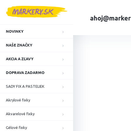
Prejsť
na
obsah
ahoj@marker
NOVINKY
Domov
NAŠE ZN
NAŠE ZNAČKY
AKCIA A ZĽAVY
DOPRAVA ZADARMO
SADY FIX A PASTELIEK
Akrylové fixky
Akvarelové fixky
Gélové fixky