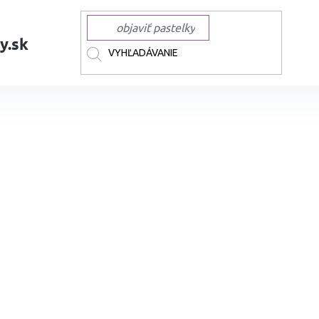
y.sk
AČKY
TOUCH
TOUCH liehové Twin Brush
Liehová fixa TOUCH obojst