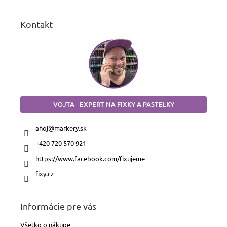
e
Kontakt
VOJTA - EXPERT NA FIXKY A PASTELKY
ahoj
@
markery.sk
+420 720 570 921
https://www.facebook.com/fixujeme
fixy.cz
Informácie pre vás
Všetko o nákupe