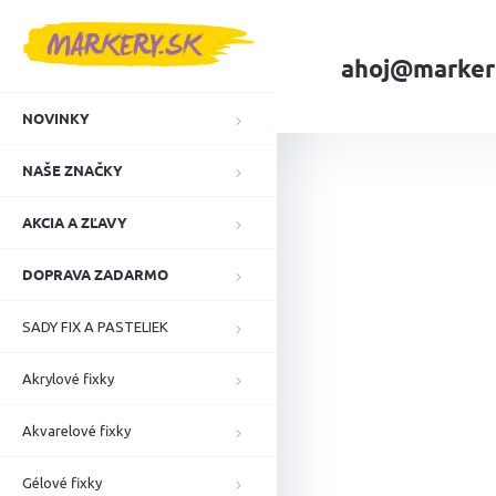
Prejsť
na
obsah
ahoj@marker
NOVINKY
Domov
NAŠE ZN
NAŠE ZNAČKY
AKCIA A ZĽAVY
DOPRAVA ZADARMO
SADY FIX A PASTELIEK
Akrylové fixky
Akvarelové fixky
Gélové fixky