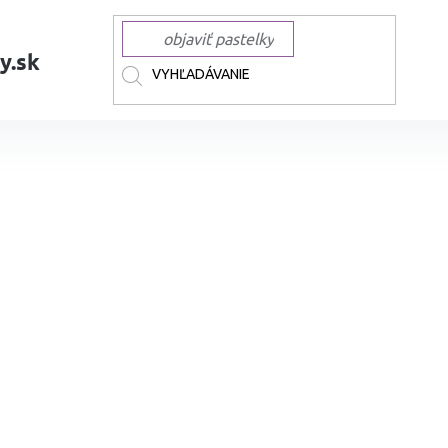
y.sk
AČKY
COPIC
COPIC liehové Classic