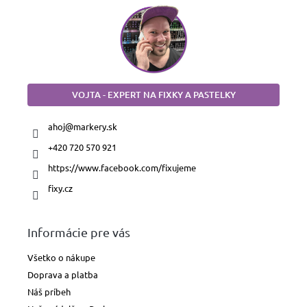
Fúkacie
fixky
Fixky
na
textil
VOJTA - EXPERT NA FIXKY A PASTELKY
Fixky
na
ahoj
@
markery.sk
sklo
a
+420 720 570 921
porcelán
https://www.facebook.com/fixujeme
Fixky
fixy.cz
na
tabule
Informácie pre vás
Domácnosť
a
priemysel
Všetko o nákupe
Doprava a platba
Pastelky,
Náš príbeh
ceruzky
a