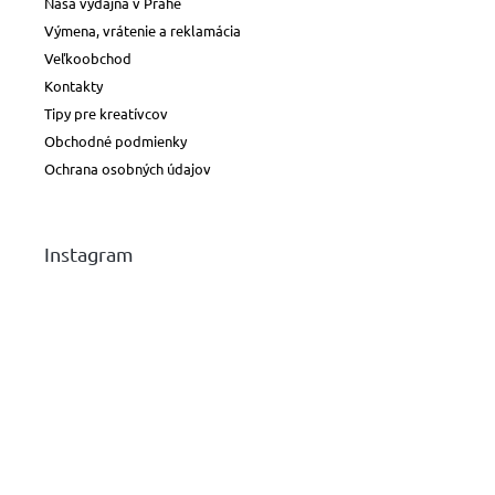
Naša výdajňa v Prahe
voskovky
Výmena, vrátenie a reklamácia
Veľkoobchod
Plniace
Kontakty
a
bombičkové
Tipy pre kreatívcov
perá
Obchodné podmienky
Ochrana osobných údajov
Guličkové
perá
a
rollery
Instagram
Náplne
a
atramenty
Peračníky
a
púzdra
Bloky,
diáre
a