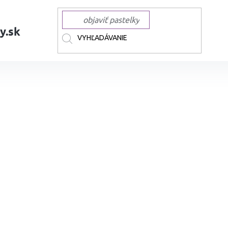
y.sk
AČKY
SCHNEIDER
SCHNEIDER na výlohy