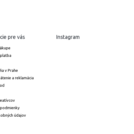
cie pre vás
Instagram
nákupe
platba
ňa v Prahe
átenie a reklamácia
hod
reatívcov
 podmienky
sobných údajov