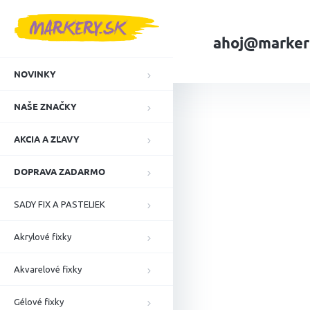
Prejsť
na
obsah
ahoj@marker
NOVINKY
Domov
NAŠE ZN
NAŠE ZNAČKY
AKCIA A ZĽAVY
DOPRAVA ZADARMO
SADY FIX A PASTELIEK
Akrylové fixky
Akvarelové fixky
Gélové fixky