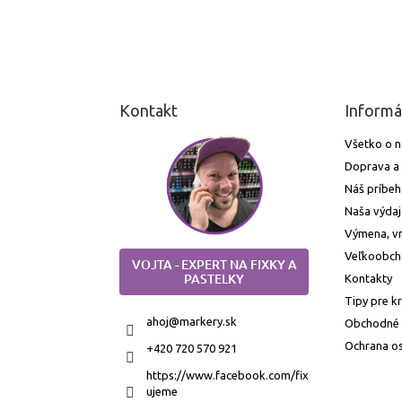
Kontakt
Informá
Všetko o 
Doprava a 
Náš príbeh
Naša výdaj
Výmena, vr
Veľkoobc
VOJTA - EXPERT NA FIXKY A
PASTELKY
Kontakty
Tipy pre k
ahoj
@
markery.sk
Obchodné
Ochrana o
+420 720 570 921
https://www.facebook.com/fix
ujeme