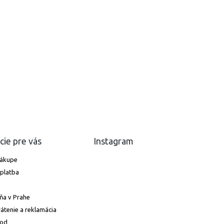
cie pre vás
Instagram
nákupe
platba
ňa v Prahe
átenie a reklamácia
hod