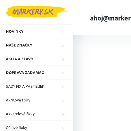
Prejsť
na
obsah
ahoj@marker
NOVINKY
Domov
NAŠE ZN
NAŠE ZNAČKY
AKCIA A ZĽAVY
DOPRAVA ZADARMO
SADY FIX A PASTELIEK
Akrylové fixky
Akvarelové fixky
Gélové fixky