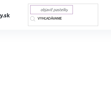
y.sk
AČKY
TOUCH
TOUCH liehové Twin Brush
Liehová fixa TOUCH obojst