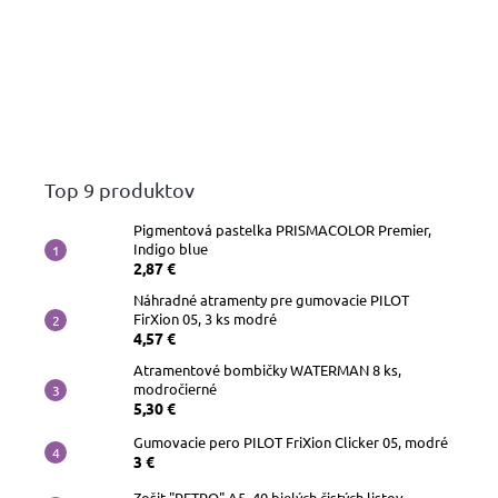
papiere
Náhradné
hroty
Doplnky
a
príslušenstvo
Top 9 produktov
Pigmentová pastelka PRISMACOLOR Premier,
Indigo blue
2,87 €
Náhradné atramenty pre gumovacie PILOT
FirXion 05, 3 ks modré
4,57 €
Atramentové bombičky WATERMAN 8 ks,
modročierné
5,30 €
Gumovacie pero PILOT FriXion Clicker 05, modré
3 €
Zošit "RETRO" A5, 40 bielých čistých listov