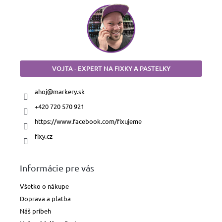
Fúkacie
fixky
Fixky
na
textil
VOJTA - EXPERT NA FIXKY A PASTELKY
Fixky
na
ahoj
@
markery.sk
sklo
a
+420 720 570 921
porcelán
https://www.facebook.com/fixujeme
Fixky
fixy.cz
na
tabule
Informácie pre vás
Domácnosť
a
priemysel
Všetko o nákupe
Doprava a platba
Pastelky,
Náš príbeh
ceruzky
a