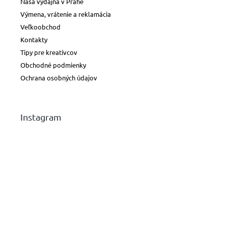
Naša výdajňa v Prahe
voskovky
Výmena, vrátenie a reklamácia
Veľkoobchod
Plniace
Kontakty
a
bombičkové
Tipy pre kreatívcov
perá
Obchodné podmienky
Ochrana osobných údajov
Guličkové
perá
a
rollery
Instagram
Náplne
a
atramenty
Peračníky
a
púzdra
Bloky,
diáre
a