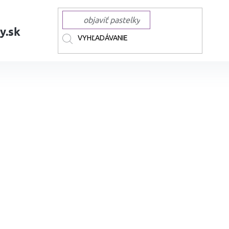
y.sk
AČKY
STAEDTLER