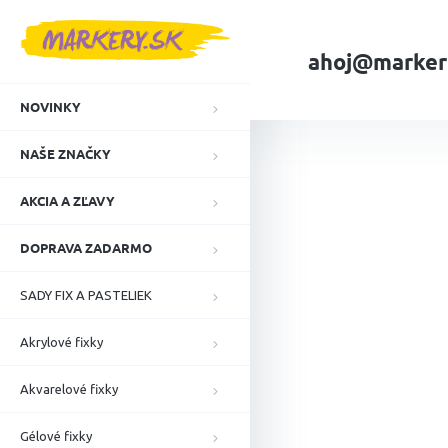
Prejsť
na
obsah
ahoj@marker
NOVINKY
Domov
NAŠE ZN
NAŠE ZNAČKY
AKCIA A ZĽAVY
DOPRAVA ZADARMO
SADY FIX A PASTELIEK
Akrylové fixky
Akvarelové fixky
Gélové fixky