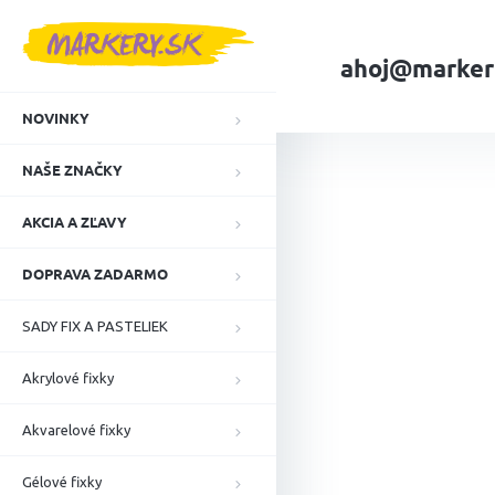
Prejsť
na
obsah
ahoj@marker
NOVINKY
Domov
NAŠE ZN
NAŠE ZNAČKY
AKCIA A ZĽAVY
DOPRAVA ZADARMO
SADY FIX A PASTELIEK
Akrylové fixky
Akvarelové fixky
Gélové fixky