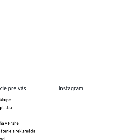
cie pre vás
Instagram
nákupe
platba
ňa v Prahe
átenie a reklamácia
hod