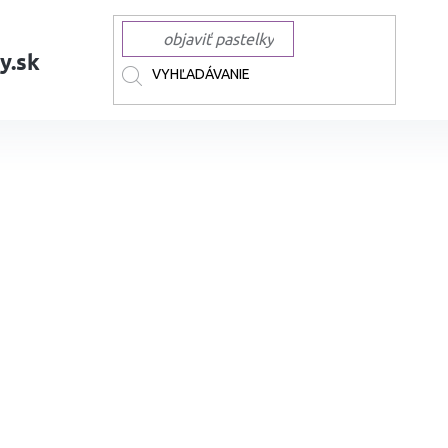
y.sk
AČKY
TOUCH
TOUCH liehové Twin Brush
Liehová fixa TOUCH obojst