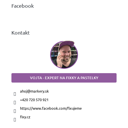
ä
Facebook
t
i
e
Kontakt
VOJTA - EXPERT NA FIXKY A PASTELKY
ahoj
@
markery.sk
+420 720 570 921
https://www.facebook.com/fixujeme
fixy.cz