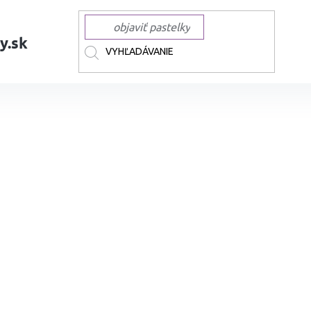
y.sk
AČKY
CARAN D'ACHE