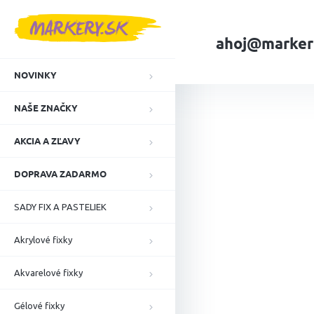
Prejsť
na
obsah
ahoj@marker
NOVINKY
Domov
NAŠE ZN
NAŠE ZNAČKY
AKCIA A ZĽAVY
DOPRAVA ZADARMO
SADY FIX A PASTELIEK
Akrylové fixky
Akvarelové fixky
Gélové fixky