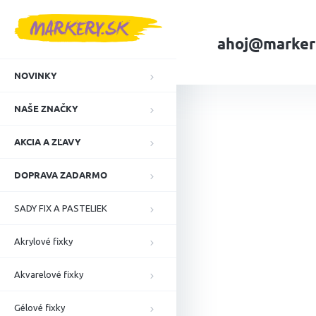
Prejsť
na
obsah
ahoj@marker
NOVINKY
Domov
NAŠE ZN
NAŠE ZNAČKY
AKCIA A ZĽAVY
DOPRAVA ZADARMO
SADY FIX A PASTELIEK
Akrylové fixky
Akvarelové fixky
Gélové fixky