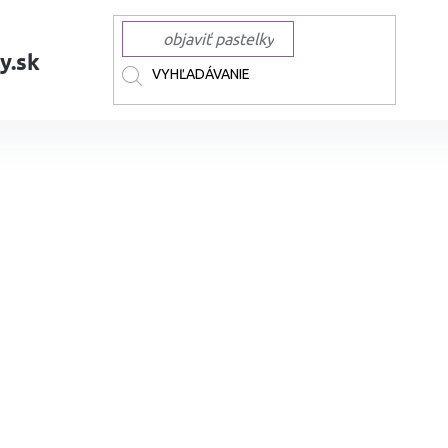
y.sk
AČKY
TOMBOW
TOMBOW guličkové perá a rollery