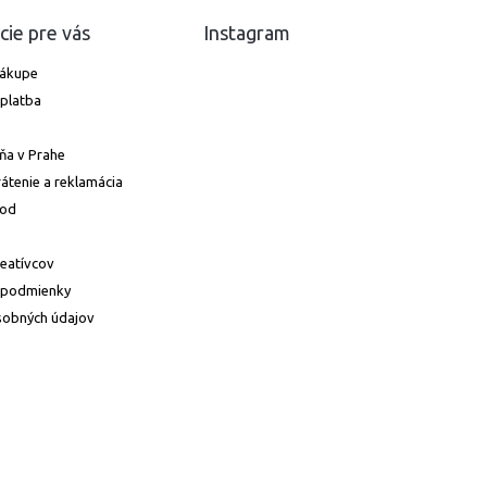
cie pre vás
Instagram
nákupe
platba
ňa v Prahe
átenie a reklamácia
hod
reatívcov
 podmienky
sobných údajov