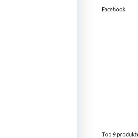
ä
Facebook
t
i
e
Top 9 produkt