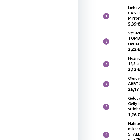
Liehov
CASTE
Mirror
5,39 €
Výsuv
TOMB
čierná
3,22 €
Nožnic
12,5 c
3,13 €
Olejov
ARRTX 
25,17
Gélový
Gelly 
strieb
1,26 €
Náhra
mikro
STAED
mm 2B,