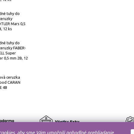
dné tuhy do
ceruzky
TLER Mars 0,5
, 12 ks
dné tuhy do
ceruzky FABER-
LL Super
r 0,5 mm 2B, 12
ová ceruzka
ood CARAN
E 4B
ookies, aby sme Vám umožnili pohodlné prehliadanie