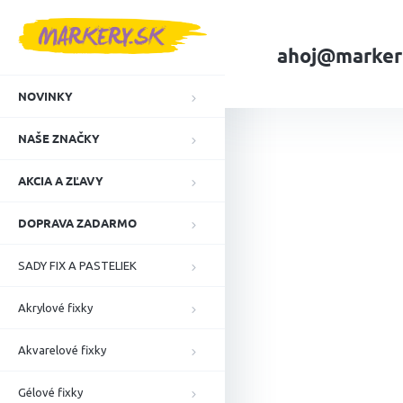
Prejsť
na
obsah
ahoj@marker
NOVINKY
Domov
NAŠE ZN
NAŠE ZNAČKY
AKCIA A ZĽAVY
DOPRAVA ZADARMO
SADY FIX A PASTELIEK
Akrylové fixky
Akvarelové fixky
Gélové fixky