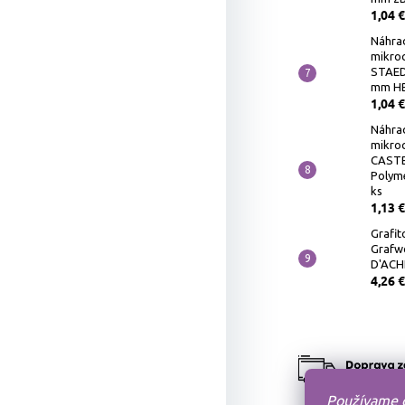
1,04 €
Náhra
mikro
STAED
mm HB
1,04 €
Náhra
mikro
CASTE
Polyme
ks
1,13 €
Grafit
Grafw
D'ACH
4,26 €
Používame c