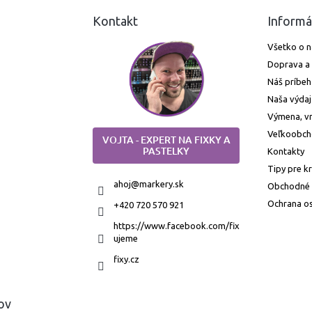
Kontakt
Informá
Všetko o 
Doprava a 
Náš príbeh
Naša výdaj
Výmena, vr
Veľkoobc
VOJTA - EXPERT NA FIXKY A
PASTELKY
Kontakty
Tipy pre k
ahoj
@
markery.sk
Obchodné
Ochrana o
+420 720 570 921
https://www.facebook.com/fix
ujeme
fixy.cz
ov