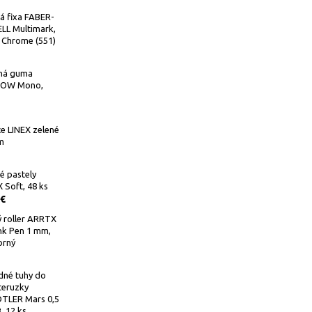
á fixa FABER-
LL Multimark,
 Chrome (551)
ná guma
OW Mono,
e LINEX zelené
m
é pastely
Soft, 48 ks
 €
 roller ARRTX
Ink Pen 1 mm,
orný
dné tuhy do
ceruzky
TLER Mars 0,5
 12 ks