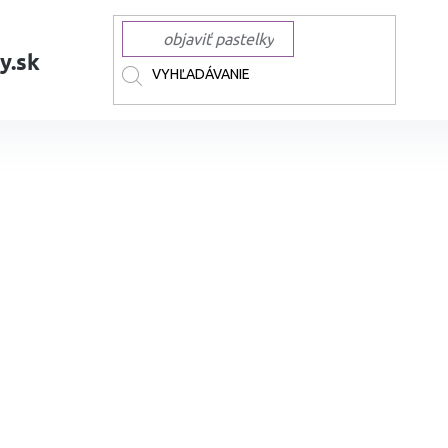
y.sk
AČKY
STAEDTLER
STAEDTLER na sklo a tabule