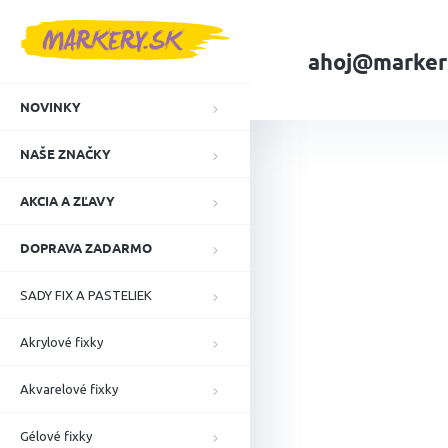
Prejsť
na
obsah
ahoj@marker
NOVINKY
Domov
NAŠE ZN
NAŠE ZNAČKY
AKCIA A ZĽAVY
DOPRAVA ZADARMO
SADY FIX A PASTELIEK
Akrylové fixky
Akvarelové fixky
Gélové fixky