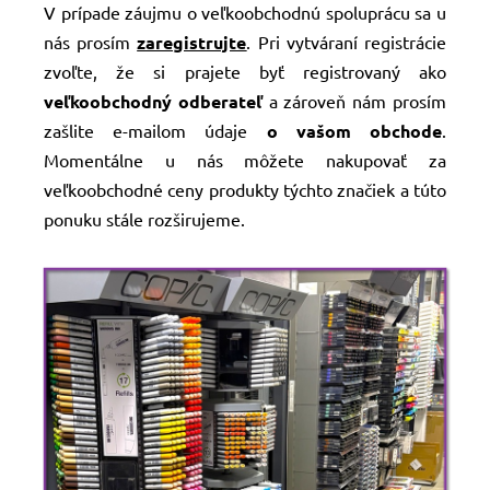
Lakové
V prípade záujmu o veľkoobchodnú spoluprácu sa u
fixky
nás prosím
zaregistrujte
. Pri vytváraní registrácie
zvoľte, že si prajete byť registrovaný ako
Liehové
fixky
veľkoobchodný odberateľ
a zároveň nám prosím
zašlite e-mailom údaje
o vašom obchode
.
Technické
Momentálne u nás môžete nakupovať za
linery
veľkoobchodné ceny produkty týchto značiek a túto
ponuku stále rozširujeme.
Metalické
fixky
Pastelové
fixky
Detské
a
školské
fixky
Zvýrazňovače