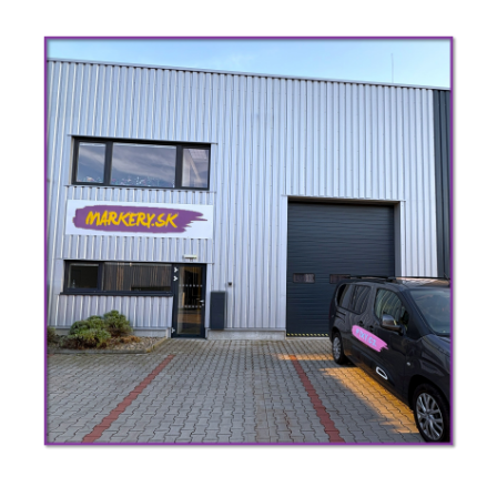
Akrylové
fixky
Akvarelové
fixky
Gélové
fixky
Gumovacie
fixky
Atramentové
fixky
Štetcové
fixky