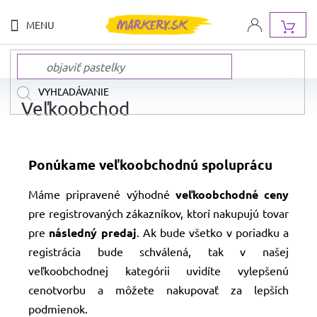
Prejsť
na
NÁ
obsah
KOŠ
NOVINKY
Veľkoobchod
NAŠE
ZNAČKY
Ponúkame veľkoobchodnú spoluprácu
AKCIA
A
Máme pripravené výhodné
veľkoobchodné ceny
ZĽAVY
pre registrovaných zákazníkov, ktorí nakupujú tovar
pre
následný predaj
. Ak bude všetko v poriadku a
DOPRAVA
ZADARMO
registrácia bude schválená, tak v našej
veľkoobchodnej kategórii uvidíte vylepšenú
SADY
FIX
cenotvorbu a môžete nakupovať za lepších
A
PASTELIEK
podmienok.