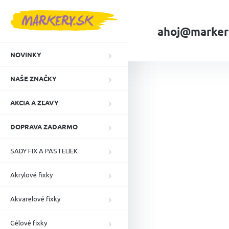
Prejsť
na
obsah
ahoj@marker
NOVINKY
Domov
NAŠE ZN
NAŠE ZNAČKY
AKCIA A ZĽAVY
DOPRAVA ZADARMO
SADY FIX A PASTELIEK
Akrylové fixky
Akvarelové fixky
Gélové fixky