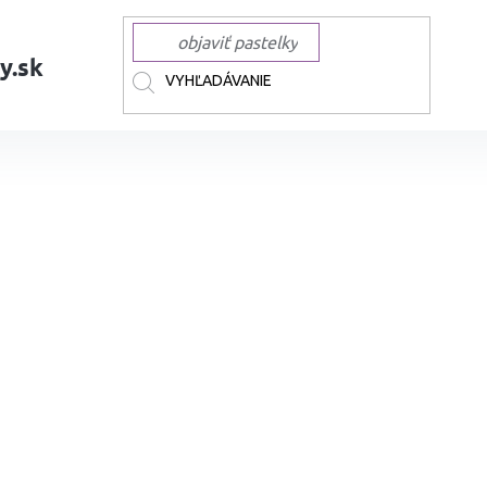
y.sk
AČKY
EDDING
EDDING linery