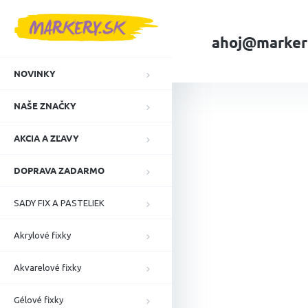
Prejsť
na
obsah
ahoj@marker
NOVINKY
Domov
Pastelky,
NAŠE ZNAČKY
AKCIA A ZĽAVY
DOPRAVA ZADARMO
SADY FIX A PASTELIEK
Akrylové fixky
Akvarelové fixky
Gélové fixky