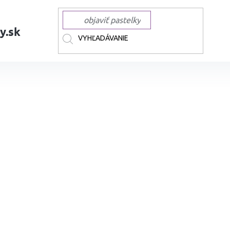
y.sk
 ceruzky a voskovky
Pastelky
DERWENT Pastel umelecké pastely