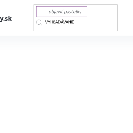
y.sk
xky