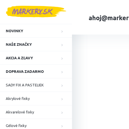
Prejsť
na
obsah
ahoj@marker
NOVINKY
Domov
Gélové fi
NAŠE ZNAČKY
AKCIA A ZĽAVY
DOPRAVA ZADARMO
SADY FIX A PASTELIEK
Akrylové fixky
Akvarelové fixky
Gélové fixky